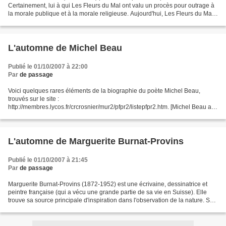
Certainement, lui à qui Les Fleurs du Mal ont valu un procès pour outrage à
la morale publique et à la morale religieuse. Aujourd'hui, Les Fleurs du Mal
sont le recueil de poésies...
L'automne de Michel Beau
Publié le 01/10/2007 à 22:00
Par
de passage
Voici quelques rares éléments de la biographie du poète Michel Beau,
trouvés sur le site :
http://membres.lycos.fr/crcrosnier/mur2/pfpr2/listepfpr2.htm. [Michel Beau a
publié de nombreux livres de poésie : « Du cœur aux lèvres » aux éditions
Rougerie,...
L'automne de Marguerite Burnat-Provins
Publié le 01/10/2007 à 21:45
Par
de passage
Marguerite Burnat-Provins (1872-1952) est une écrivaine, dessinatrice et
peintre française (qui a vécu une grande partie de sa vie en Suisse). Elle
trouve sa source principale d'inspiration dans l'observation de la nature. Sur
l'arbre rouge Sur l'arbre...