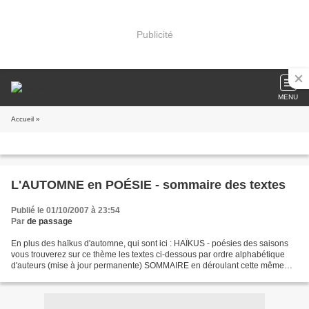
Publicité
MENU
Accueil
»
L'AUTOMNE en POÉSIE - sommaire des textes
Publié le 01/10/2007 à 23:54
Par
de passage
En plus des haïkus d'automne, qui sont ici : HAÏKUS - poésies des saisons
vous trouverez sur ce thème les textes ci-dessous par ordre alphabétique
d'auteurs (mise à jour permanente) SOMMAIRE en déroulant cette même
page : Guillaume Apollinaire - Automne...