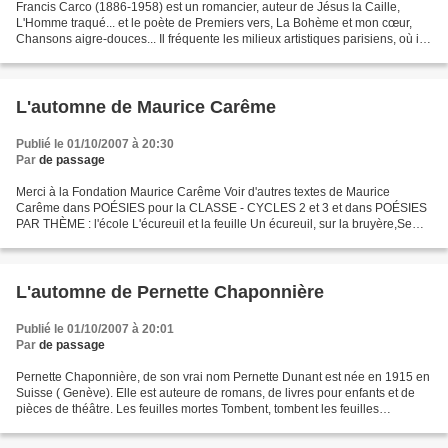
Francis Carco (1886-1958) est un romancier, auteur de Jésus la Caille,
L'Homme traqué... et le poète de Premiers vers, La Bohème et mon cœur,
Chansons aigre-douces... Il fréquente les milieux artistiques parisiens, où il
rencontre les poètes Guillaume...
L'automne de Maurice Carême
Publié le 01/10/2007 à 20:30
Par
de passage
Merci à la Fondation Maurice Carême Voir d'autres textes de Maurice
Carême dans POÉSIES pour la CLASSE - CYCLES 2 et 3 et dans POÉSIES
PAR THÈME : l'école L'écureuil et la feuille Un écureuil, sur la bruyère,Se
lave avec de la lumière. Une feuille morte...
L'automne de Pernette Chaponnière
Publié le 01/10/2007 à 20:01
Par
de passage
Pernette Chaponnière, de son vrai nom Pernette Dunant est née en 1915 en
Suisse ( Genève). Elle est auteure de romans, de livres pour enfants et de
pièces de théâtre. Les feuilles mortes Tombent, tombent les feuilles
rousses,J'entends la pluie sur la...