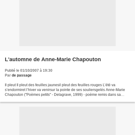
L'automne de Anne-Marie Chapouton
Publié le 01/10/2007 à 19:30
Par
de passage
Il pleut Il pleut des feuilles jaunesil pleut des feuilles rouges L’été va
s’endormiret l’hiver va venirsur la pointe de ses souliersgelés Anne-Marie
Chapouton ("Poèmes petits" - Delagrave, 1999) - poème remis dans sa
forme d'origine : pas de ponctuation...