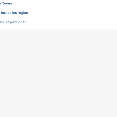
im Rayan
 toutes les règles
s les jeux vidéo
us choquant de Rockstar ? - Le scandale BULLY
e plus moche de Steam
du RÊVE tourne au CAUCHEMAR
pendant 8 heures
it… à tort
umiliés par un jeu vidéo
ire - Final Fantasy 8
ti un empire - Age of Empires
story DOFUS
tard, il crée l'un des pires jeux de tous les temps, MindsEye.