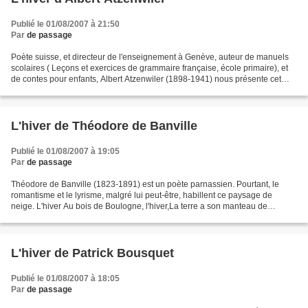
Publié le 01/08/2007 à 21:50
Par
de passage
Poète suisse, et directeur de l'enseignement à Genève, auteur de manuels
scolaires ( Leçons et exercices de grammaire française, école primaire), et
de contes pour enfants, Albert Atzenwiler (1898-1941) nous présente cet
intrépide bonhomme de neige :...
L'hiver de Théodore de Banville
Publié le 01/08/2007 à 19:05
Par
de passage
Théodore de Banville (1823-1891) est un poète parnassien. Pourtant, le
romantisme et le lyrisme, malgré lui peut-être, habillent ce paysage de
neige. L'hiver Au bois de Boulogne, l'hiver,La terre a son manteau de
neige.Mille Iris, qui tendent leur piège,Y...
L'hiver de Patrick Bousquet
Publié le 01/08/2007 à 18:05
Par
de passage