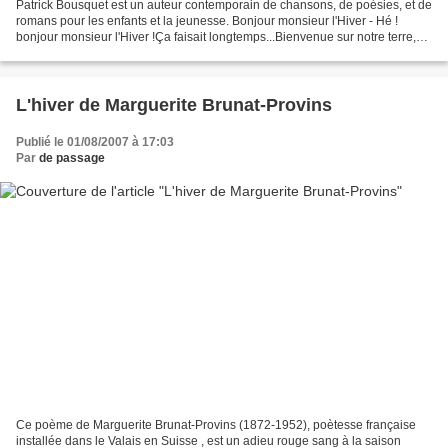
Patrick Bousquet est un auteur contemporain de chansons, de poésies, et de
romans pour les enfants et la jeunesse. Bonjour monsieur l'Hiver - Hé !
bonjour monsieur l'Hiver !Ça faisait longtemps...Bienvenue sur notre terre,
Magicien tout blanc. - Les montagnes...
L'hiver de Marguerite Brunat-Provins
Publié le 01/08/2007 à 17:03
Par
de passage
Ce poème de Marguerite Brunat-Provins (1872-1952), poètesse française
installée dans le Valais en Suisse , est un adieu rouge sang à la saison