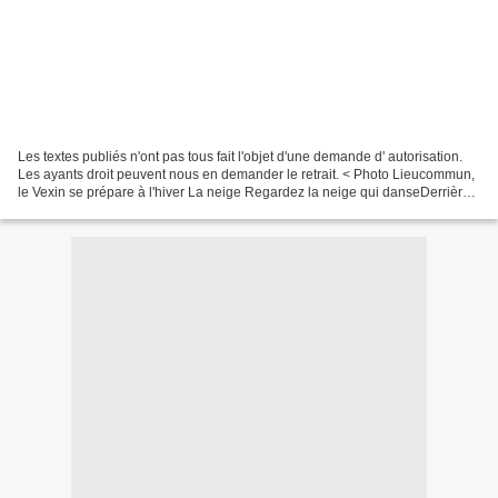
Les textes publiés n'ont pas tous fait l'objet d'une demande d' autorisation.
Les ayants droit peuvent nous en demander le retrait. < Photo Lieucommun,
le Vexin se prépare à l'hiver La neige Regardez la neige qui danseDerrière
le carreau fermé.Qui là-haut...