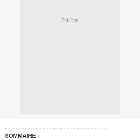
Publicité
- - - - - - - - - - - - - - - - - - - - - - - - - - - - - -
SOMMAIRE -