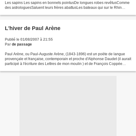
Les sapins Les sapins en bonnets pointusDe longues robes revêtusComme
des astrologuesSaluent leurs frères abattusLes bateaux qui sur le Rhin
voguent Dans les sept arts endoctrinésPar...
L'hiver de Paul Arène
Publié le 01/08/2007 à 21:55
Par
de passage
Paul Arène, ou Paul-Auguste Arène, (1843-1896) est un poète de langue
provençale et française, contemporain et proche d'Alphonse Daudet (il aurait
participé à l'écriture des Lettres de mon moulin ) et de François Coppée
(poète présent sur le blog dans...